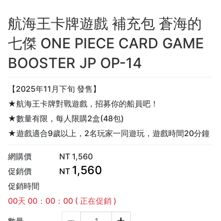
航海王卡牌遊戲 補充包 蒼海的
七傑 ONE PIECE CARD GAME
BOOSTER JP OP-14
【2025年11月下旬 發售】
★航海王卡牌對戰遊戲，招募你的船員吧！
★數量有限，每人限購2盒(48包)
★遊戲適合9歲以上，2名玩家一同遊玩，遊戲時間20分鐘
網購價
NT
1,560
1,560
促銷價
NT
促銷時間
00
天
00
：
00
：
00
( 正在促銷 )
數量