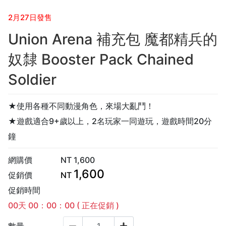
2月27日發售
Union Arena 補充包 魔都精兵的
奴隸 Booster Pack Chained
Soldier
★使用各種不同動漫角色，來場大亂鬥！
★遊戲適合9+歲以上，2名玩家一同遊玩，遊戲時間20分
鐘
網購價
NT
1,600
1,600
促銷價
NT
促銷時間
00
天
00
：
00
：
00
( 正在促銷 )
數量