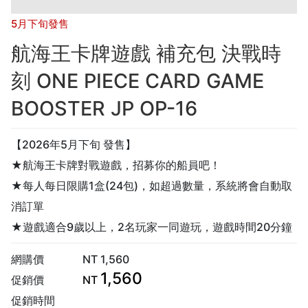
5月下旬發售
航海王卡牌遊戲 補充包 決戰時
刻 ONE PIECE CARD GAME
BOOSTER JP OP-16
【2026年5月下旬 發售】
★航海王卡牌對戰遊戲，招募你的船員吧！
★每人每日限購1盒(24包)，如超過數量，系統將會自動取
消訂單
★遊戲適合9歲以上，2名玩家一同遊玩，遊戲時間20分鐘
網購價
NT
1,560
1,560
促銷價
NT
促銷時間