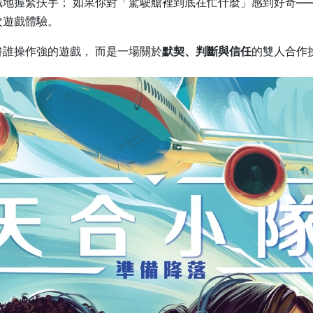
地握緊扶手； 如果你對「駕駛艙裡到底在忙什麼」感到好奇—
次遊戲體驗。
誰操作強的遊戲， 而是一場關於
默契、判斷與信任
的雙人合作