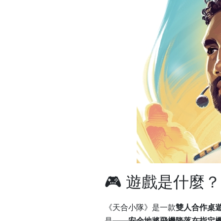
🎮 遊戲是什麼？
《天合小隊》是一款
雙人合作桌
是——
安全地將飛機降落在指定