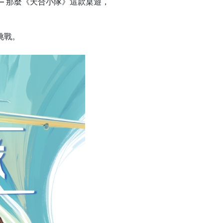
— 那麼《天合小隊》這款桌遊，
挑戰。