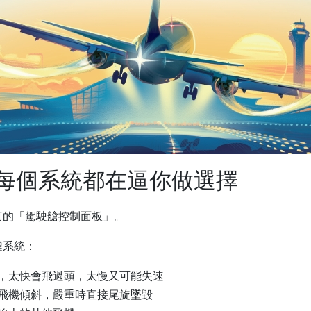
：每個系統都在逼你做選擇
真的「駕駛艙控制面板」。
鍵系統：
，太快會飛過頭，太慢又可能失速
飛機傾斜，嚴重時直接尾旋墜毀