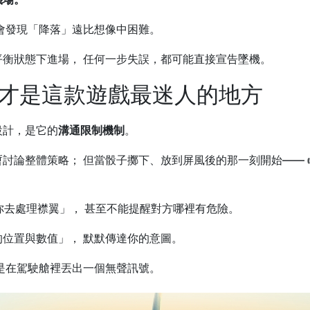
會發現「降落」遠比想像中困難。
衡狀態下進場， 任何一步失誤，都可能直接宣告墜機。
，才是這款遊戲最迷人的地方
設計，是它的
溝通限制機制
。
討論整體策略； 但當骰子擲下、放到屏風後的那一刻開始—— 
「你去處理襟翼」， 甚至不能提醒對方哪裡有危險。
位置與數值」， 默默傳達你的意圖。
是在駕駛艙裡丟出一個無聲訊號。