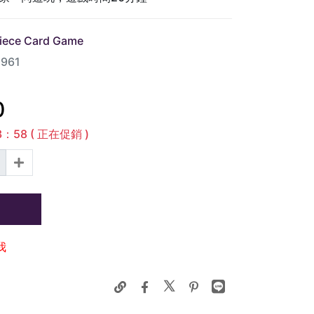
ece Card Game
961
0
3
：
56
( 正在促銷 )
我