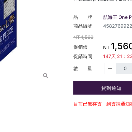
品 牌
航海王 One Pi
商品編號
4582769922
NT
1,560
1,56
促銷價
NT
促銷時間
147
天
21
：
2
數 量
貨到通知
目前已無存貨，到貨請通知