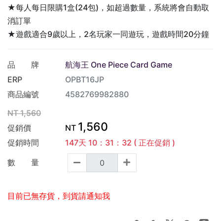
★每人每日限購1盒(24包)，如超過數量，系統將會自動取
消訂單
★遊戲適合9歲以上，2名玩家一同遊玩，遊戲時間20分鐘
品 牌
航海王 One Piece Card Game
ERP
OPBT16JP
商品編號
4582769982880
NT
1,560
1,560
促銷價
NT
促銷時間
147
天
10
：
31
：
31
( 正在促銷 )
數 量
目前已無存貨，到貨請通知我