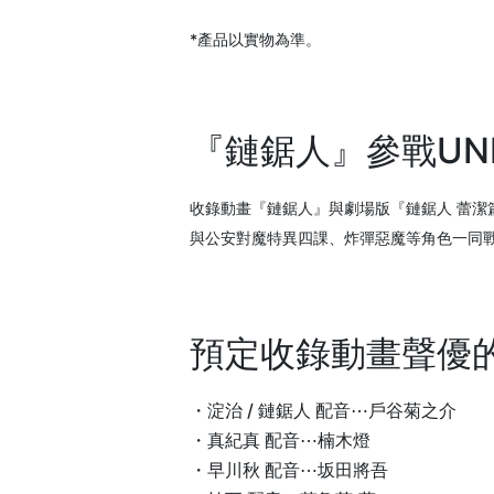
*產品以實物為準。
『鏈鋸人』參戰UNI
收錄動畫『鏈鋸人』與劇場版『鏈鋸人 蕾潔
與公安對魔特異四課、炸彈惡魔等角色一同
預定收錄動畫聲優
・淀治 / 鏈鋸人 配音⋯戶谷菊之介
・真紀真 配音⋯楠木燈
・早川秋 配音⋯坂田將吾