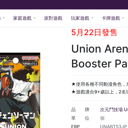
 Arena 補充包 鏈鋸人 Booster Pack Chainsaw Man
動
家庭遊戲
派對遊戲
玩家遊戲
卡牌遊戲
5月22日發售
Union Ar
Booster P
★使用各種不同動漫角色，
★遊戲適合9+歲以上，2名
品 牌
次元鬥技場 Uni
單 位
個
ERP
UNABT53JP