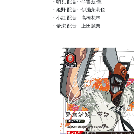
・帕瓦 配音⋯菲魯茲·藍
・姬野 配音⋯伊瀨茉莉也
・小紅 配音⋯高橋花林
・蕾潔 配音⋯上田麗奈